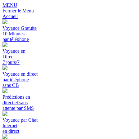
MENU
Fermer le Menu
Accueil
Voyance Gratuite
10 Minutes
par téléphone
Voyance en
Direct
7 jours/7
Voyance en direct
par téléphone
sans CB
Prédictions en
direct et sans
attente par SMS
Voyance par Chat
Internet
en direct