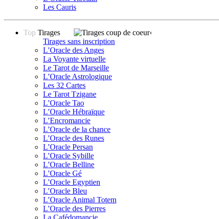
Les Cauris
Top
Tirages
‹
Tirages sans inscription
L’Oracle des Anges
La Voyante virtuelle
Le Tarot de Marseille
L’Oracle Astrologique
Les 32 Cartes
Le Tarot Tzigane
L’Oracle Tao
L’Oracle Hébraïque
L’Encromancie
L’Oracle de la chance
L’Oracle des Runes
L’Oracle Persan
L’Oracle Sybille
L’Oracle Belline
L’Oracle Gé
L’Oracle Egyptien
L’Oracle Bleu
L’Oracle Animal Totem
L’Oracle des Pierres
La Cafédomancie