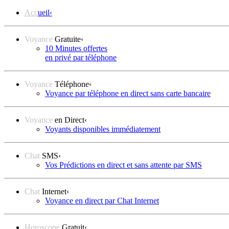
Acc
ueil
‹
Voyance
Gratuite
‹
10 Minutes offertes
en privé par téléphone
Voyance
Téléphone
‹
Voyance par téléphone en direct sans carte bancaire
Voyance
en Direct
‹
Voyants disponibles immédiatement
Chat
SMS
‹
Vos Prédictions en direct et sans attente par SMS
Chat
Internet
‹
Voyance en direct par Chat Internet
Horoscope
Gratuit
‹