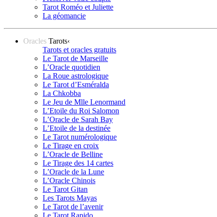
Tarot Roméo et Juliette
La géomancie
Oracles
Tarots
‹
Tarots et oracles gratuits
Le Tarot de Marseille
L’Oracle quotidien
La Roue astrologique
Le Tarot d’Esméralda
La Chkobba
Le Jeu de Mlle Lenormand
L’Etoile du Roi Salomon
L’Oracle de Sarah Bay
L’Etoile de la destinée
Le Tarot numérologique
Le Tirage en croix
L’Oracle de Belline
Le Tirage des 14 cartes
L’Oracle de la Lune
L’Oracle Chinois
Le Tarot Gitan
Les Tarots Mayas
Le Tarot de l’avenir
Le Tarot Rapido