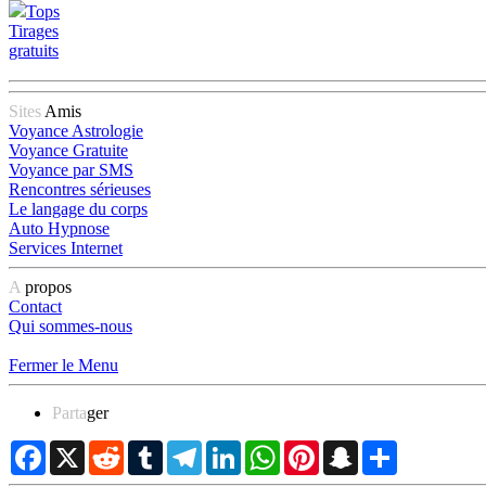
Tops
Tirages
gratuits
Sites
Amis
Voyance Astrologie
Voyance Gratuite
Voyance par SMS
Rencontres sérieuses
Le langage du corps
Auto Hypnose
Services Internet
A
propos
Contact
Qui sommes-nous
Fermer le Menu
Parta
ger
Facebook
X
Reddit
Tumblr
Telegram
LinkedIn
WhatsApp
Pinterest
Snapchat
Partager