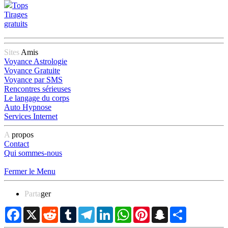
Tops
Tirages
gratuits
Sites
Amis
Voyance Astrologie
Voyance Gratuite
Voyance par SMS
Rencontres sérieuses
Le langage du corps
Auto Hypnose
Services Internet
A
propos
Contact
Qui sommes-nous
Fermer le Menu
Parta
ger
Facebook
X
Reddit
Tumblr
Telegram
LinkedIn
WhatsApp
Pinterest
Snapchat
Partager