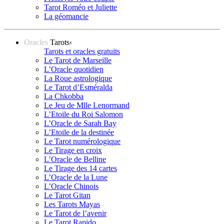
Tarot Roméo et Juliette
La géomancie
Oracles
Tarots
‹
Tarots et oracles gratuits
Le Tarot de Marseille
L’Oracle quotidien
La Roue astrologique
Le Tarot d’Esméralda
La Chkobba
Le Jeu de Mlle Lenormand
L’Etoile du Roi Salomon
L’Oracle de Sarah Bay
L’Etoile de la destinée
Le Tarot numérologique
Le Tirage en croix
L’Oracle de Belline
Le Tirage des 14 cartes
L’Oracle de la Lune
L’Oracle Chinois
Le Tarot Gitan
Les Tarots Mayas
Le Tarot de l’avenir
Le Tarot Rapido