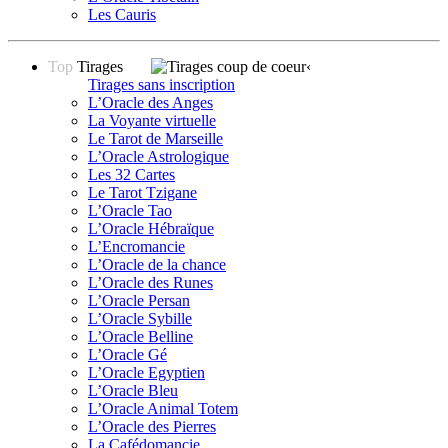
Les Cauris
Top
Tirages
‹
Tirages sans inscription
L’Oracle des Anges
La Voyante virtuelle
Le Tarot de Marseille
L’Oracle Astrologique
Les 32 Cartes
Le Tarot Tzigane
L’Oracle Tao
L’Oracle Hébraïque
L’Encromancie
L’Oracle de la chance
L’Oracle des Runes
L’Oracle Persan
L’Oracle Sybille
L’Oracle Belline
L’Oracle Gé
L’Oracle Egyptien
L’Oracle Bleu
L’Oracle Animal Totem
L’Oracle des Pierres
La Cafédomancie