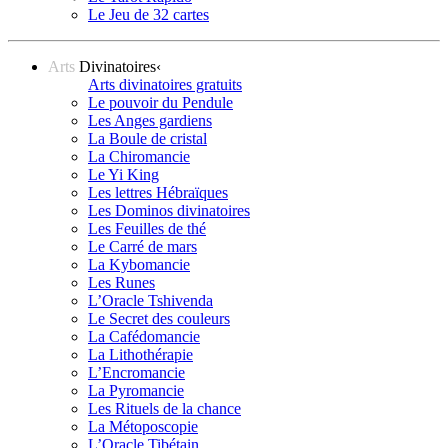
Le Jeu de 32 cartes
Arts
Divinatoires
‹
Arts divinatoires gratuits
Le pouvoir du Pendule
Les Anges gardiens
La Boule de cristal
La Chiromancie
Le Yi King
Les lettres Hébraïques
Les Dominos divinatoires
Les Feuilles de thé
Le Carré de mars
La Kybomancie
Les Runes
L’Oracle Tshivenda
Le Secret des couleurs
La Cafédomancie
La Lithothérapie
L’Encromancie
La Pyromancie
Les Rituels de la chance
La Métoposcopie
L’Oracle Tibétain